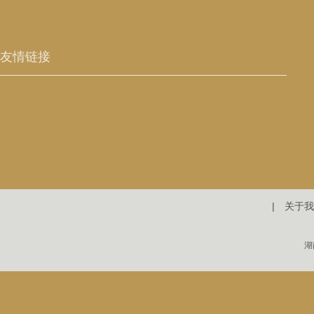
友情链接
|
关于我
湖