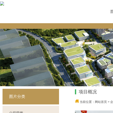
菜
项目概况
图片分类
当前位置：
网站首页
>