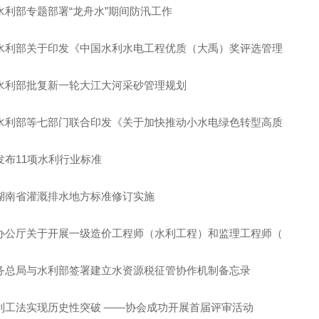
水利部专题部署“龙舟水”期间防汛工作
水利部关于印发《中国水利水电工程优质（大禹）奖评选管理
水利部批复新一轮大江大河采砂管理规划
水利部等七部门联合印发《关于加快推动小水电绿色转型高质
发布11项水利行业标准
湖南省灌溉排水地方标准修订实施
办公厅关于开展一级造价工程师（水利工程）和监理工程师（
务总局与水利部签署建立水资源税征管协作机制备忘录
利工法实现历史性突破 ——协会成功开展首届评审活动